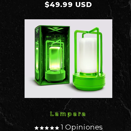
Precio
$49.99 USD
habitual
Lampara
1
Opiniones