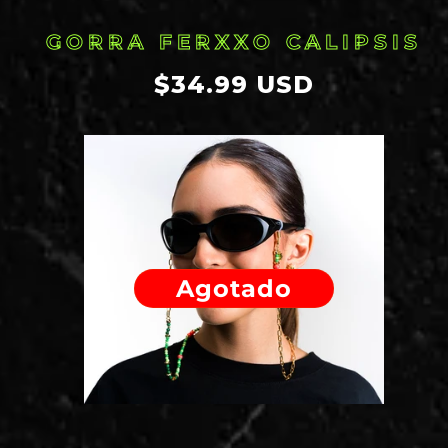
GORRA FERXXO CALIPSIS
Precio
$34.99 USD
habitual
Agotado