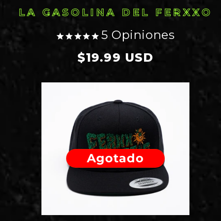
LA GASOLINA DEL FERXXO
5
Opiniones
Precio
$19.99 USD
habitual
Agotado