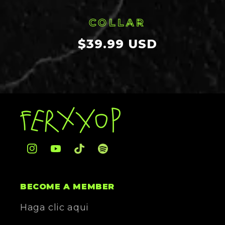
COLLAR
Precio
$39.99 USD
habitual
Instagram
YouTube
TikTok
Translation
missing:
es.general.social.links.spotify
BECOME A MEMBER
Haga clic aqui