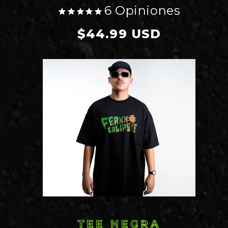
6
Opiniones
Precio
$44.99 USD
habitual
TEE NEGRA