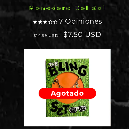
Monedero Del Sol
7
Opiniones
Precio
Precio
$7.50 USD
$14.99 USD
habitual
de
oferta
Agotado