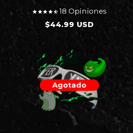
18
Opiniones
Precio
$44.99 USD
habitual
Agotado