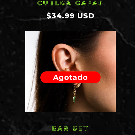
CUELGA GAFAS
Precio
$34.99 USD
habitual
Agotado
EAR SET